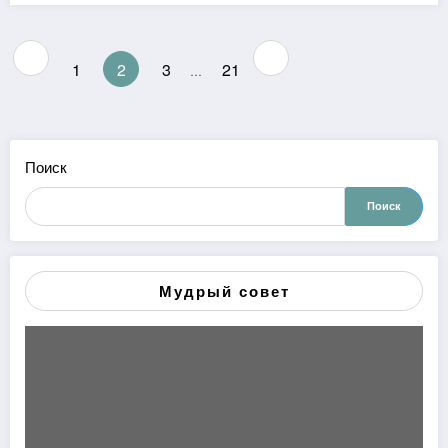
Пагинация
1
2
3
21
…
записей
Поиск
Поиск
Мудрый совет