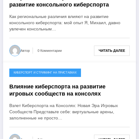
развитие консольного киберспорта
Как региональные различия влияют на развитие
консольного киберспорта: мой опыт Я, Михаил, давно
увлечен консольным…
ЧИТАТЬ ДАЛЕЕ
Автор
0 Комментарии
КИБЕРСПОРТ И СТРИМИНГ НА ПРИСТАВКАХ
06.02.2025
Влияние киберспорта на развитие
игровых сообществ на консолях
Взлет Киберспорта на Консолях: Новая Эра Игровых
Сообществ Представьте себе: виртуальные арены,
заполненные не просто…