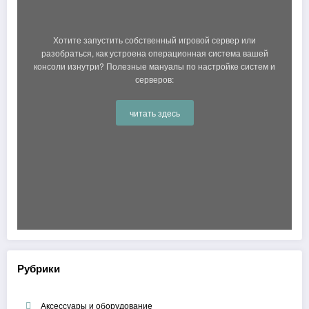
Хотите запустить собственный игровой сервер или
разобраться, как устроена операционная система вашей
консоли изнутри? Полезные мануалы по настройке систем и
серверов:
читать здесь
Рубрики
Аксессуары и оборудование