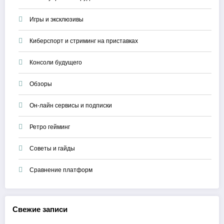
Игры и эксклюзивы
Киберспорт и стриминг на приставках
Консоли будущего
Обзоры
Он-лайн сервисы и подписки
Ретро гейминг
Советы и гайды
Сравнение платформ
Свежие записи