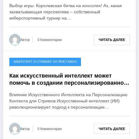
Выбор игры: Королевская битва на консолях! Ах, какая
захватывающая перспектива – собственный
киберспортивный турнир на…
ЧИТАТЬ ДАЛЕЕ
Автор
0 Комментарии
КИБЕРСПОРТ И СТРИМИНГ НА ПРИСТАВКАХ
01.02.2025
Как искусственный интеллект может
помочь в создании персонализированного
контента для зрителей стримов?
Влияние Искусственного Интеллекта на Персонализацию
Контента для Стримов Искусственный интеллект (ИИ)
революционизирует подход к персонализации…
ЧИТАТЬ ДАЛЕЕ
Автор
0 Комментарии