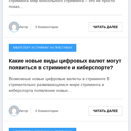
стриминга Мир консольного стриминга – это не просто
показ…
ЧИТАТЬ ДАЛЕЕ
Автор
0 Комментарии
КИБЕРСПОРТ И СТРИМИНГ НА ПРИСТАВКАХ
17.02.2025
Какие новые виды цифровых валют могут
появиться в стриминге и киберспорте?
Возможные новые цифровые валюты в стриминге В
стремительно развивающемся мире стриминга и
киберспорта появление новых…
ЧИТАТЬ ДАЛЕЕ
Автор
0 Комментарии