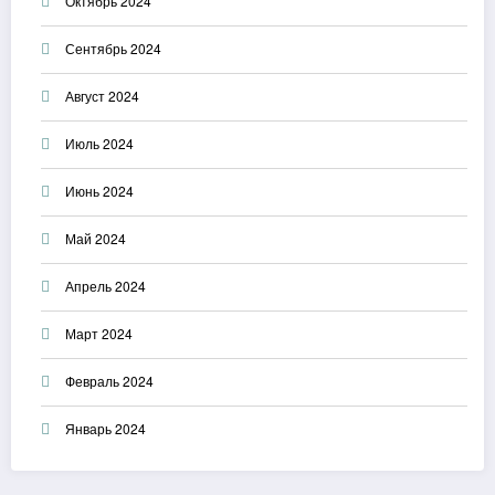
Октябрь 2024
Сентябрь 2024
Август 2024
Июль 2024
Июнь 2024
Май 2024
Апрель 2024
Март 2024
Февраль 2024
Январь 2024