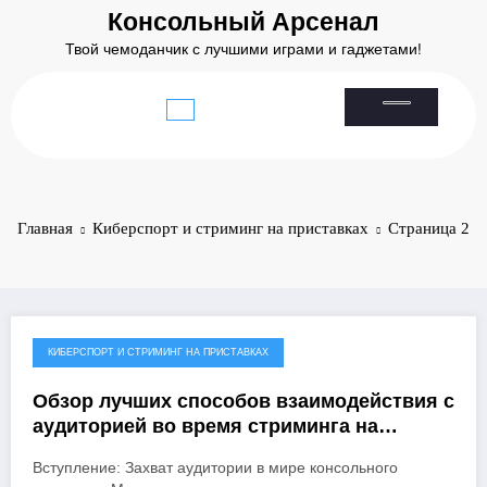
Перейти
Консольный Арсенал
к
Твой чемоданчик с лучшими играми и гаджетами!
содержимому
Главная
Киберспорт и стриминг на приставках
Страница 2
КИБЕРСПОРТ И СТРИМИНГ НА ПРИСТАВКАХ
18.02.2025
Обзор лучших способов взаимодействия с
аудиторией во время стриминга на
консолях
Вступление: Захват аудитории в мире консольного