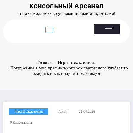
Перейти
Консольный Арсенал
к
Твой чемоданчик с лучшими играми и гаджетами!
содержимому
Главная
Игры и эксклюзивы
Погружение в мир премиального компьютерного клуба: что
ожидать и как получить максимум
Игры И Эксклюзивы
Автор
21.04.2026
0 Комментарии