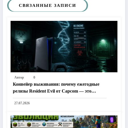
СВЯЗАННЫЕ ЗАПИСИ
Автор
0
Конвейер выживания: почему ежегодные
релизы Resident Evil от Capcom — это
лучшее и худшее, что могло случиться с
27.07.2026
хоррорами